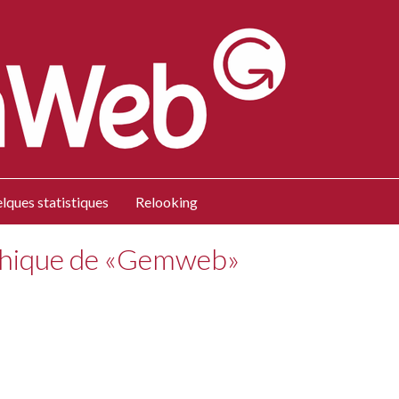
lques statistiques
Relooking
phique de «Gemweb»