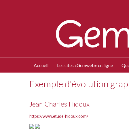
Accueil
Les sites «Gemweb» en ligne
Que
Exemple d'évolution gra
Jean Charles Hidoux
https://www.etude-hidoux.com/