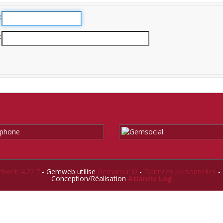
mweb 4.22.7
- Gemweb utilise
Gemarcur ©
-
Données personnelles
-
Conception/Réalisation
Atlantic Log