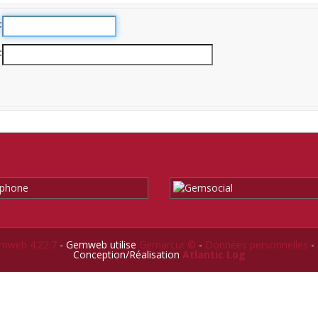
mweb 4.22.7
- Gemweb utilise
Gemarcur ©
-
Données personnelles
-
Conception/Réalisation
Atlantic Log