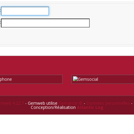
mweb 4.22.7
- Gemweb utilise
Gemarcur ©
-
Données personnelles
-
Conception/Réalisation
Atlantic Log