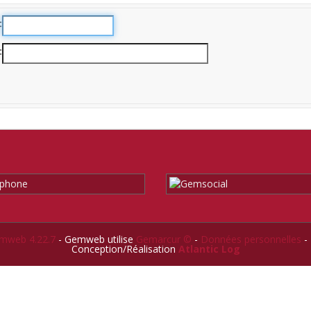
mweb 4.22.7
- Gemweb utilise
Gemarcur ©
-
Données personnelles
-
Conception/Réalisation
Atlantic Log