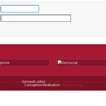
mweb 4.22.7
- Gemweb utilise
Gemarcur ©
-
Données personnelles
-
Conception/Réalisation
Atlantic Log