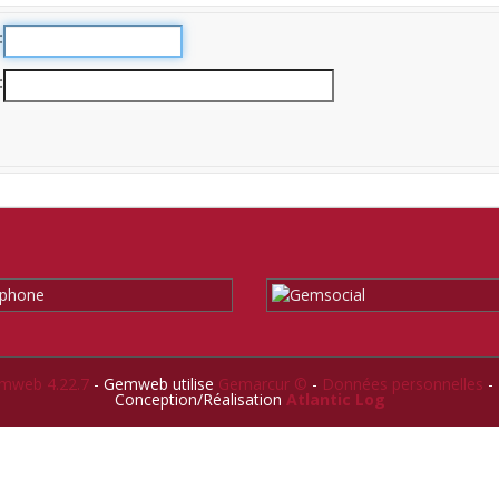
mweb 4.22.7
- Gemweb utilise
Gemarcur ©
-
Données personnelles
-
Conception/Réalisation
Atlantic Log